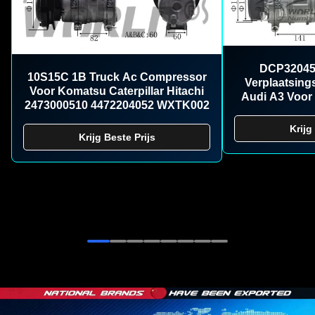
DCP32045
10S15C 1B Truck Ac Compressor
Verplaatsin
Voor Komatsu Caterpillar Hitachi
Audi A3 Voo
2473000510 4472204052 WXTK002
Krijg
Krijg Beste Prijs