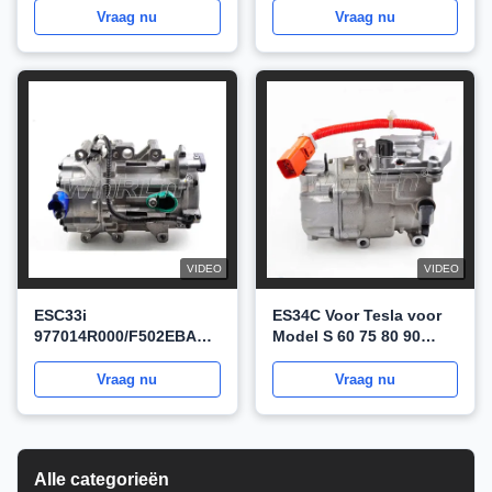
Lexus ES300H Hybrid Ac
Vraag nu
Vraag nu
Compressor Car
WXHB017
VIDEO
VIDEO
ESC33i
ES34C Voor Tesla voor
977014R000/F502EBAAA01
Model S 60 75 80 90
Voor Kia Optima /
Hybride Auto AC
Hyundai Sonata 2.4
Compressor OEM
Vraag nu
Vraag nu
Hybrid Ac Compressor
422000690 511241
of Auto WXHB006
WXHB003
Alle categorieën