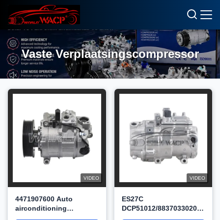
Vaste Verplaatsingscompressor
VIDEO
VIDEO
4471907600 Auto
ES27C
airconditioning
DCP51012/8837033020
compressor
Voor Toyota RAV4 /