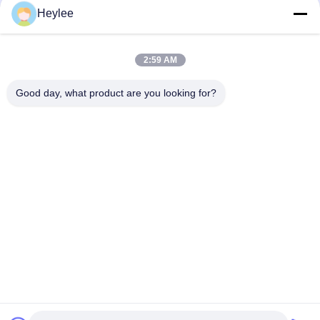
admin@gzweixing.com
Heylee
2:59 AM
Good day, what product are you looking for?
Adres: No. 1128, Zuidtoren, Anhua Hui, Noord Baiyun Avenue,
Baiyun District, Guangzhou, Guangdong
Tel.:
86--18022350039
E-mail
admin@gzweixing.com
Huis
Producten
Video's
Over ons
Fabriekstocht
Kwaliteitscontrole
Neem contact met ons op
Nieuws
Gevallen
Copyright © 2018-2026
Guangzhou Weixing Automobile Fitting Co.,Ltd.
Alle