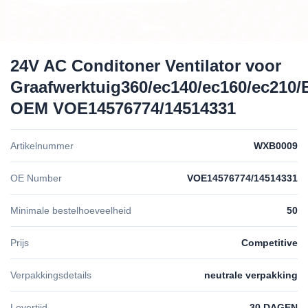
24V AC Conditoner Ventilator voor
Graafwerktuig360/ec140/ec160/ec210/
OEM VOE14576774/14514331
Artikelnummer
WXB0009
OE Number
VOE14576774/14514331
Minimale bestelhoeveelheid
50
Prijs
Competitive
Verpakkingsdetails
neutrale verpakking
Levertijd
30 DAGEN