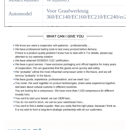
Voor Graafwerktuig
Automodel
360/EC140/EC160/EC210/EC240/ec29
Type
AC Conditoner Ventilator
Voltage
24V
OE nr.
VOE14576774/14514331
Als u hulp nodig hebt om ervoor te
zorgen dat dit deel uw voertuig zal
passen. Gelieve te verzenden ons de
foto van uw oud product. OEM en/of
het jaar, maken model en motorgrootte
Nota
van uw voertuig zodat wij het voor u
kunnen bevestigen. Wij adviseren ook
gebruikend de verenigbaarheidsgrafiek
om ervoor te zorgen dat dit product uw
voertuig zal passen.