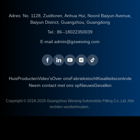
Adres: No. 1128, Zuidtoren, Anhua Hui, Noord Baiyun Avenue,
Baiyun District, Guangzhou, Guangdong
Tel.:
86--18022350039
E-mail
admin@gzweixing.com
Huis
Producten
Video's
Over ons
Fabriekstocht
Kwaliteitscontrole
Neem contact met ons op
Nieuws
Gevallen
Copyright © 2018-2026
Guangzhou Weixing Automobile Fitting Co.,Ltd.
Alle
rechten voorbehouden..