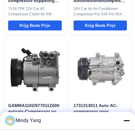
compressor koppeling
Airconditionercompressor
voor VW Crafter voor
voor DAF For 95XF voor
7V16 7PK 12V Car AC
24V Car Ac Air Conditioner
TransporterT4 voor Ford
het CF 7H15 1997-2013
Compressor Clutch for VW
Compressor For DAF For 95XF
Galaxy 2.8 CLVW065
Crafter for TransporterT4 for
For CF 7H15 1997-2013
Ford Galaxy 2.8 CLVW065
Parameter : Model Number
Krijg Beste Prijs
Krijg Beste Prijs
Parameter : Model Number
WXTK211 Car Model For DAF
CLVW065 Car Model For VW
95XF/CF/MAN TGA Model 7H15
Crafter for TransporterT4 for
8PK OEM
Ford Galaxy 2.8 Type Auto Air
1387322/1405137/1655301/1655564
Conditioning Compressor
1864124/51779707016/5177970702
Clutch Model year 1995-2000
Product Picture: Why choose us:
Type 7V16 7PK 115MM Product
We have ...
Pictures
GAMMA1102/977011Z000
1731313011 Auto AC-
autoa/c-Compressor voor
compressor voor
Hyundai Elantra1.6 HS15
Ssangyong Tivoli XLV 1.6
GAMMA1102/977011Z000 Auto
1731313011 Car AC
Mindy Yang
6PK
WXDW018
A/C Compressor For Hyundai
Compressor For Ssangyong
Elantra1.6 HS15 6PK Model
Tivoli XLV 1.6 WXDW018