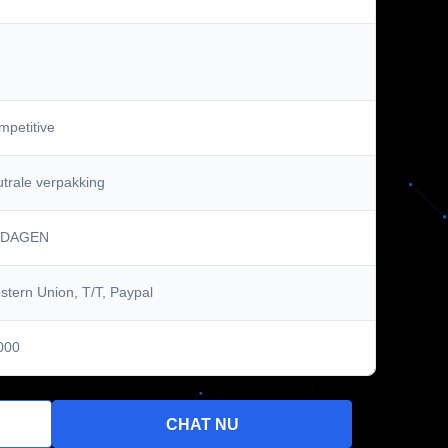
mpetitive
trale verpakking
 DAGEN
tern Union, T/T, Paypal
000
CHAT NU