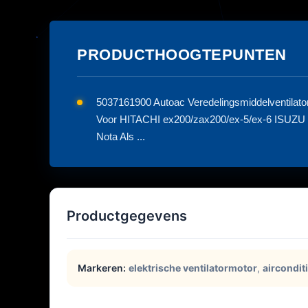
PRODUCTHOOGTEPUNTEN
5037161900 Autoac Veredelingsmiddelventil
Voor HITACHI ex200/zax200/ex-5/ex-6 ISUZU
Nota Als ...
Productgegevens
Markeren:
elektrische ventilatormotor
,
aircondi