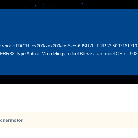
ator voor HITACHI ex200/zax200/ex-5/ex-6 ISUZU FRR33 50371617
 FRR33 Type Autoac Veredelingsmiddel Blowe Jaarmodel OE nr. 5
tionermotor