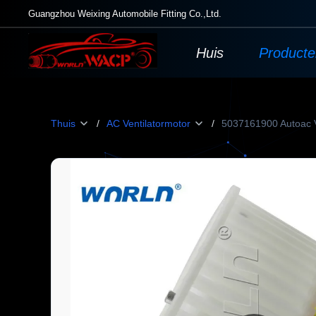
Guangzhou Weixing Automobile Fitting Co.,Ltd.
Huis
Product
Thuis
/
AC Ventilatormotor
/
5037161900 Autoac V