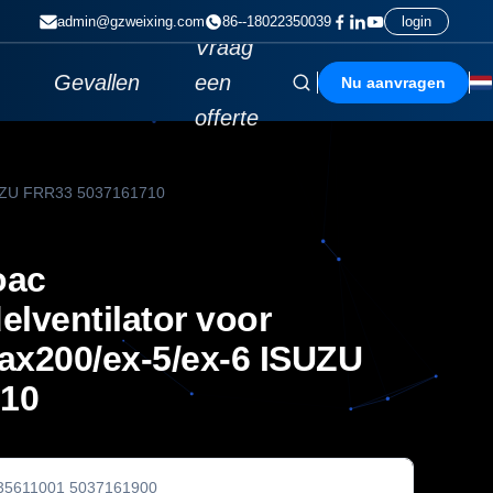
admin@gzweixing.com
86--18022350039
login
Vraag
Gevallen
een
Nu aanvragen
offerte
ISUZU FRR33 5037161710
oac
lventilator voor
ax200/ex-5/ex-6 ISUZU
10
35611001 5037161900