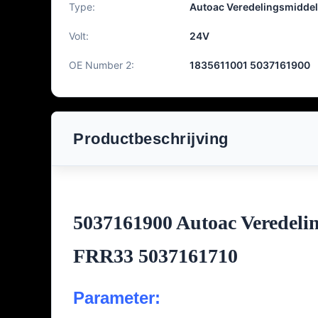
Type:
Autoac Veredelingsmiddel
Volt:
24V
OE Number 2:
1835611001 5037161900
Productbeschrijving
5037161900 Autoac Veredeli
FRR33 5037161710
Parameter: