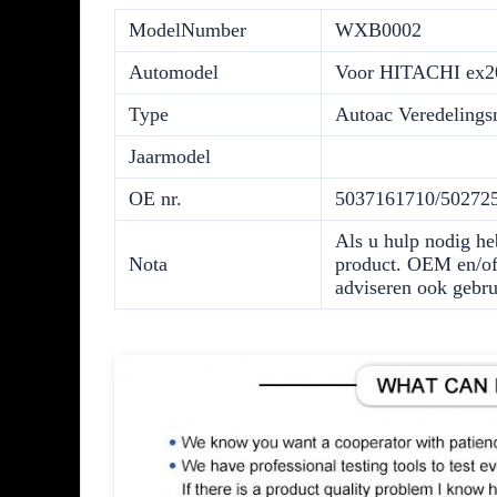
ModelNumber
WXB0002
Automodel
Voor HITACHI ex2
Type
Autoac Veredeling
Jaarmodel
OE nr.
5037161710/50272
Als u hulp nodig he
Nota
product. OEM en/of 
adviseren ook gebru