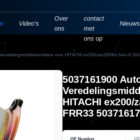
Neem
Over
contact
en
Video's
Nieuws
ons
met
ons op
eredelingsmiddelventilator voor HITACHI ex200/zax200/ex-5/ex-6 
5037161900 Aut
Veredelingsmidde
HITACHI ex200/z
FRR33 50371617
18
OE Number