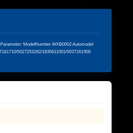
10 Parameter: ModelNumber WXB0002 Automodel
037161710/5027253282/1835611001/5037161900