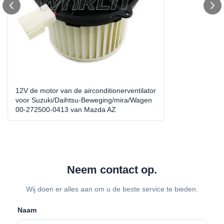
Warranty:
Volgens ons beleid
Size:
Standaardgrootte
Direction:
CCW/LHD
Item No.:
WXB0068
12V de motor van de airconditionerventilator
High Light:
elektrische ventilatormotor
,
airconditionermotor
voor Suzuki/Daihtsu-Beweging/mira/Wagen
00-272500-0413 van Mazda AZ
Neem contact op.
Wij doen er alles aan om u de beste service te bieden.
Naam