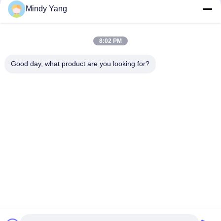
Mindy Yang
Verzoek indienen
8:02 PM
Good day, what product are you looking for?
Adres: No. 1128, Zuidtoren, Anhua Hui, Noord Baiyun Avenue,
Baiyun District, Guangzhou, Guangdong
Tel.:
86--18022350039
E-mail
admin@gzweixing.com
Huis
Producten
Video's
Over ons
Fabriekstocht
Kwaliteitscontrole
Neem contact met ons op
Nieuws
Gevallen
Copyright © 2018-2026
Guangzhou Weixing Automobile Fitting Co.,Ltd.
Alle