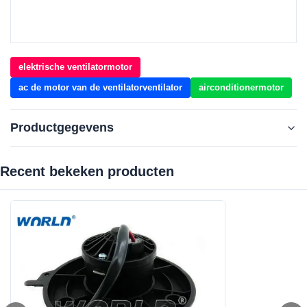
elektrische ventilatormotor
ac de motor van de ventilatorventilator
airconditionermotor
Productgegevens
Recent bekeken producten‌
OE NO.::
Geïntegreerde technologieën voor het opstellen
en het uitvoeren van informatie- en
communicatiemidde
Car Model::
Voor Suzuki/Daihtsu Move/mira/Mazda AZ
Wagon 00-
Type:
AC-conditionerblazer