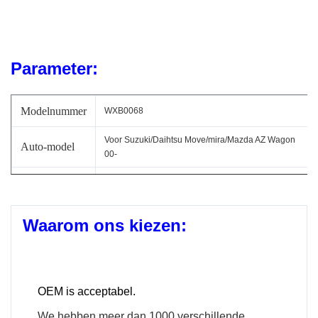
Parameter:
Modelnummer
WXB0068
Voor Suzuki/Daihtsu Move/mira/Mazda AZ Wagon
Auto-model
00-
Type
Automatische AC-fanblazer
Jaar Model
2000-
Waarom ons kiezen:
Geïntegreerde technologieën voor het opstellen
OE No.
en het uitvoeren van informatie- en
communicatiemiddelen
OEM is acceptabel.
Als u hulp nodig heeft om er zeker van te
We hebben meer dan 1000 verschillende