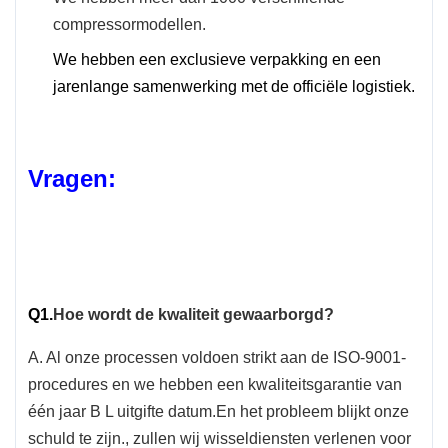
zijn dat dit onderdeel bij uw voertuig
compressormodellen.
past.Stuur ons de foto van uw oude
product.De OEM en/of het jaar,het model
We hebben een exclusieve verpakking en een
Notitie
en de motorgrootte van uw voertuig maken
jarenlange samenwerking met de officiële logistiek.
zodat wij het voor u kunnen bevestigen.We
raden u ook aan de compatibiliteitskaart te
gebruiken om zeker te zijn dat dit product
Vragen:
bij uw voertuig past.
Q1.
Hoe wordt de kwaliteit gewaarborgd?
A. Al onze processen voldoen strikt aan de ISO-9001-
procedures en we hebben een kwaliteitsgarantie van
één jaar B L uitgifte datum.En het probleem blijkt onze
schuld te zijn., zullen wij wisseldiensten verlenen voor