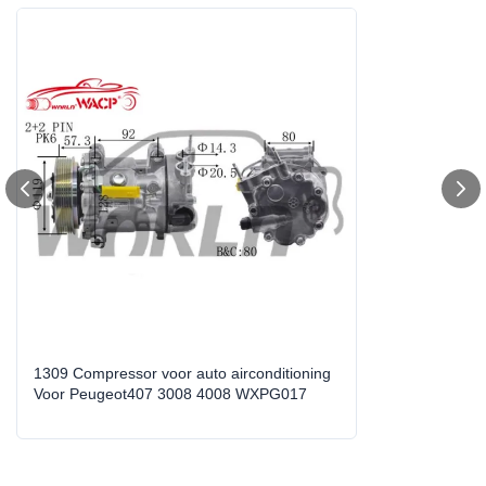
Car Make:
Voor Peugeot407/3008/4008/5008/Citroen
C4/DS4/DS5
Voltage:
12V
Size:
Standaardgrootte
Grooves:
6PK
Compressor Type:
7C16
OEM No.:
1309/1344/1331/1323
Year Model:
2008-2015
1309 Compressor voor auto airconditioning
Voor Peugeot407 3008 4008 WXPG017
Weight:
7 tot 8 kg
Warranty:
1 jaar