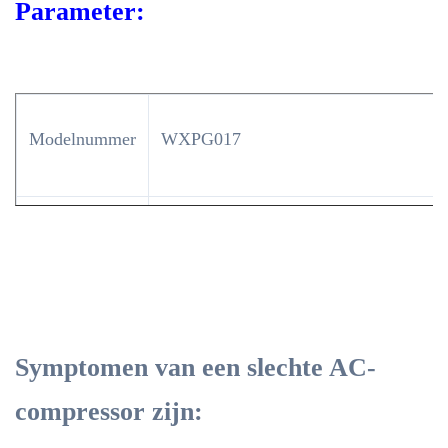
Parameter:
Modelnummer
WXPG017
Auto-model
voor
Peugeot407/3008/4008/5008/Citroen
C4/DS4/DS5
Symptomen van een slechte AC-
Model van de
7C16
compressor
compressor zijn: