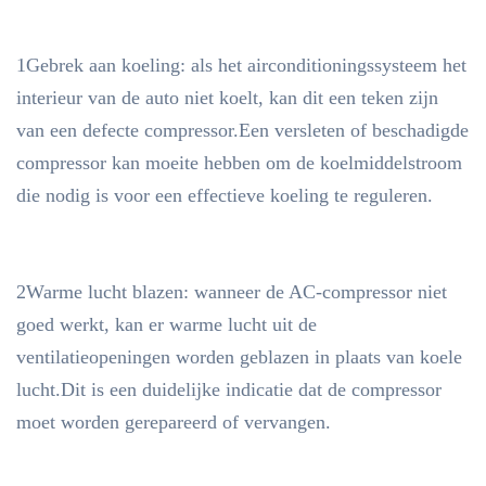
1Gebrek aan koeling: als het airconditioningssysteem het
Type
Compressor
interieur van de auto niet koelt, kan dit een teken zijn
van een defecte compressor.Een versleten of beschadigde
compressor kan moeite hebben om de koelmiddelstroom
Jaar Model
2008-2015
die nodig is voor een effectieve koeling te reguleren.
Voor de toepassing van deze
2Warme lucht blazen: wanneer de AC-compressor niet
OE No.
verordening geldt de volgende
goed werkt, kan er warme lucht uit de
bepalingen:
ventilatieopeningen worden geblazen in plaats van koele
lucht.Dit is een duidelijke indicatie dat de compressor
moet worden gerepareerd of vervangen.
Als u hulp nodig heeft om er zeker
van te zijn dat dit onderdeel bij uw
voertuig past.Stuur ons de foto van