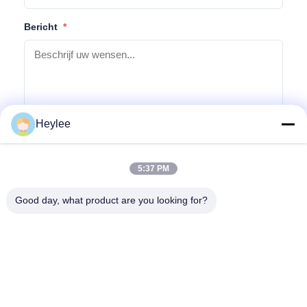
Bericht
*
Heylee
Verzoek indienen
5:37 PM
Good day, what product are you looking for?
Adres: No. 1128, Zuidtoren, Anhua Hui, Noord Baiyun Avenue,
Baiyun District, Guangzhou, Guangdong
Tel.:
86--18022350039
E-mail
admin@gzweixing.com