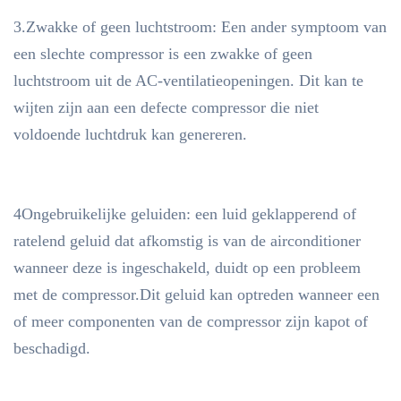
uw oude product.De OEM en/of het
3.Zwakke of geen luchtstroom: Een ander symptoom van
jaar,het model en de motorgrootte
Notitie
van uw voertuig maken zodat wij
een slechte compressor is een zwakke of geen
het voor u kunnen bevestigen.We
luchtstroom uit de AC-ventilatieopeningen. Dit kan te
raden u ook aan de
compatibiliteitskaart te gebruiken
wijten zijn aan een defecte compressor die niet
om zeker te zijn dat dit product bij
voldoende luchtdruk kan genereren.
uw voertuig past.
4Ongebruikelijke geluiden: een luid geklapperend of
ratelend geluid dat afkomstig is van de airconditioner
wanneer deze is ingeschakeld, duidt op een probleem
met de compressor.Dit geluid kan optreden wanneer een
of meer componenten van de compressor zijn kapot of
beschadigd.