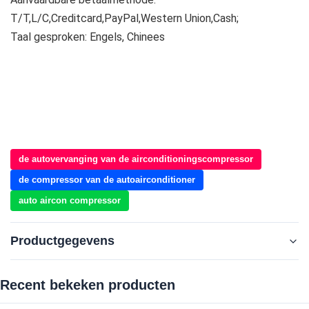
T/T,L/C,Creditcard,PayPal,Western Union,Cash;
Taal gesproken: Engels, Chinees
de autovervanging van de airconditioningscompressor
de compressor van de autoairconditioner
auto aircon compressor
Productgegevens
Recent bekeken producten‌
Item No.:
WXPG017