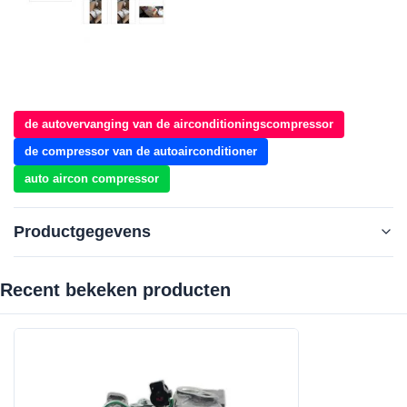
de autovervanging van de airconditioningscompressor
de compressor van de autoairconditioner
auto aircon compressor
Productgegevens
Recent bekeken producten‌
Product Name:
WXLR003
Voltage:
12V
Grooves:
6PK