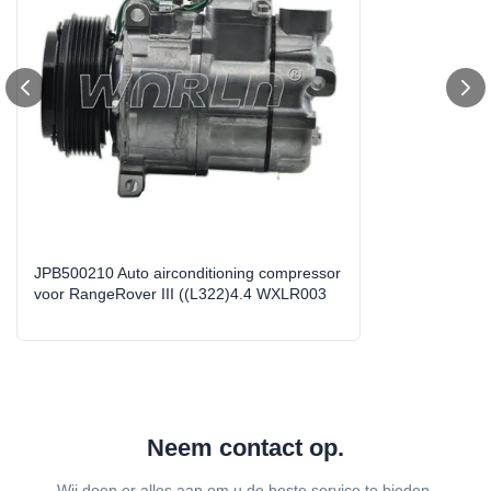
OE:
Voor de toepassing van deze verordening geldt de
volgende bepalingen:
Compressor Model:
PXV16
Car Make:
Voor RangeRoverⅢ(L322)4.4
Year Model:
2005-2012
Size:
Standaardgrootte
JPB500210 Auto airconditioning compressor
voor RangeRover III ((L322)4.4 WXLR003
Weight:
7 tot 8 kg
High Light:
auto aircon compressor
,
de autovervanging van de
airconditioningscompressor
Neem contact op.
Wij doen er alles aan om u de beste service te bieden.