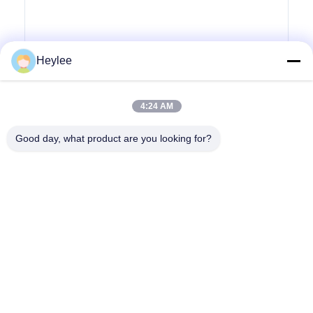
Heylee
Verzoek indienen
4:24 AM
Good day, what product are you looking for?
Adres: No. 1128, Zuidtoren, Anhua Hui, Noord Baiyun Avenue,
Baiyun District, Guangzhou, Guangdong
Tel.:
86--18022350039
E-mail
admin@gzweixing.com
Huis
Producten
Video's
Over ons
Fabriekstocht
Kwaliteitscontrole