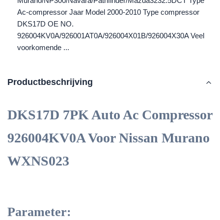
Murano/NP300/Navara/Pathfinder/Mazda3232.5DCT Type
Ac-compressor Jaar Model 2000-2010 Type compressor
DKS17D OE NO.
926004KV0A/926001AT0A/926004X01B/926004X30A Veel
voorkomende ...
Productbeschrijving
DKS17D 7PK Auto Ac Compressor
926004KV0A Voor Nissan Murano
WXNS023
Parameter: