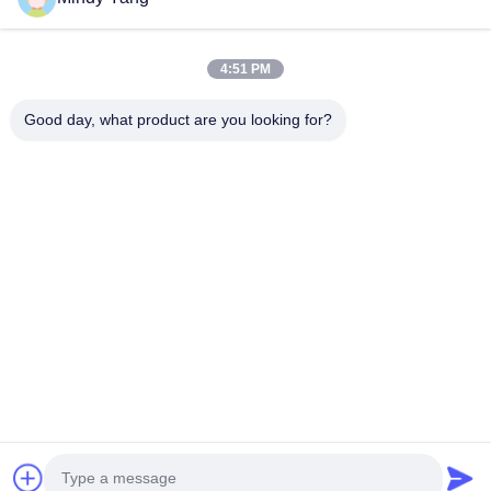
Verzoek indienen
4:51 PM
Good day, what product are you looking for?
Adres: No. 1128, Zuidtoren, Anhua Hui, Noord Baiyun Avenue,
Baiyun District, Guangzhou, Guangdong
Tel.:
86--18022350039
E-mail
admin@gzweixing.com
Huis
Producten
Video's
Over ons
Fabriekstocht
Kwaliteitscontrole
Neem contact met ons op
Nieuws
Gevallen
Copyright © 2018-2026
Guangzhou Weixing Automobile Fitting Co.,Ltd.
Alle
rechten voorbehouden..