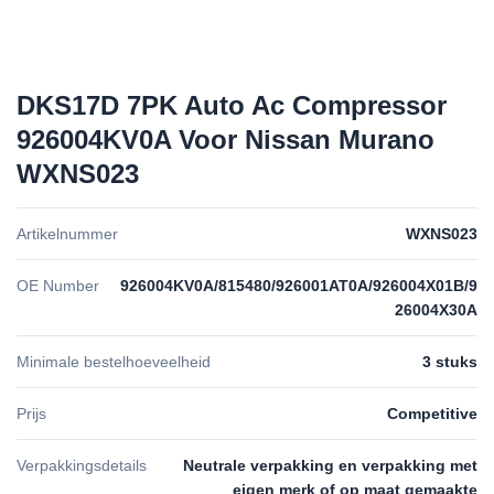
DKS17D 7PK Auto Ac Compressor
926004KV0A Voor Nissan Murano
WXNS023
Artikelnummer
WXNS023
OE Number
926004KV0A/815480/926001AT0A/926004X01B/9
26004X30A
Minimale bestelhoeveelheid
3 stuks
Prijs
Competitive
Verpakkingsdetails
Neutrale verpakking en verpakking met
eigen merk of op maat gemaakte