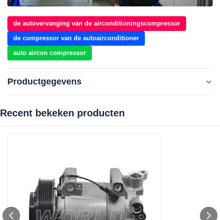
de autovervanging van de airconditioningscompressor
de compressor van de autoairconditioner
auto aircon compressor
Productgegevens
Recent bekeken producten‌
Product Name:
WXNS023
Voltage:
12V
OE:
926004KV0A/815480/926001AT0A/926004X01B/926004X
30A
Compressor Model:
DKS17D
Car Make:
Voor Nissan