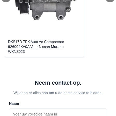
Murano/NP300/Navara/Pathfinder/Mazda3232.5DC
T
Year Model:
2000-2010
Groove:
7PK
DKS17D 7PK Auto Ac Compressor
Size:
Standaardgrootte
926004KV0A Voor Nissan Murano
WXNS023
Warranty:
1 jaar
High Light:
de compressor van de autoairconditioner
,
de autovervanging van de
Neem contact op.
airconditioningscompressor
Wij doen er alles aan om u de beste service te bieden.
Naam