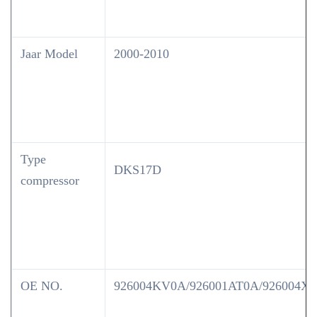
Jaar Model
2000-2010
Type
DKS17D
compressor
OE NO.
926004KV0A/926001AT0A/926004X0