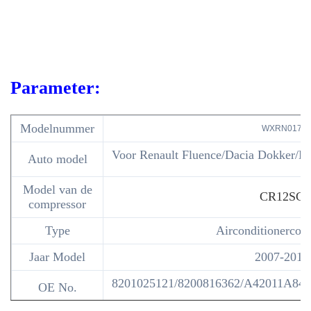
Parameter:
Modelnummer
WXRN017
Voor Renault Fluence/Dacia Dokker/L
Auto model
Model van de
CR12SC
compressor
Type
Airconditionercom
Jaar Model
2007-2018
8201025121/8200816362/A42011A840
OE No.